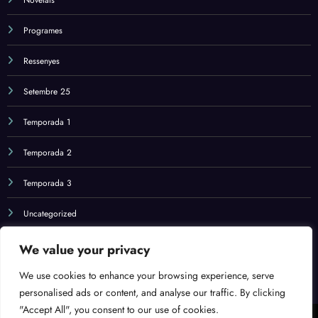
Programes
Ressenyes
Setembre 25
Temporada 1
Temporada 2
Temporada 3
Uncategorized
We value your privacy
Agost 25
We use cookies to enhance your browsing experience, serve
personalised ads or content, and analyse our traffic. By clicking
"Accept All", you consent to our use of cookies.