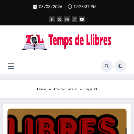
Skip
08/08/2026
12:28:38 PM
to
content
Home
Antonio Lozano
Page 13