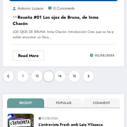
Antonio Lozano
0 Comments
Reseña #01 Los ojos de Bruna, de Inma
Chacón
LOS OJOS DE BRUNA -Inma Chacón- Introducción Creo que no he p
odido encontrar un libro…
Read More
02/05/2025
Paginació
…
…
1
12
13
14
16
de
les
entrades
RECENT
POPULAR
COMMENT
07/08/2026
L’entrevista Fresh amb Laia Vilaseca