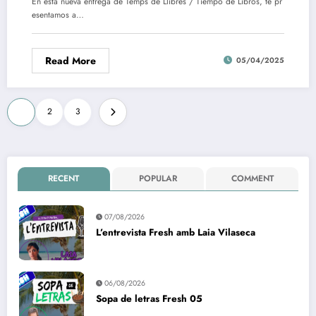
En esta nueva entrega de Temps de Llibres / Tiempo de Libros, te pr
esentamos a…
Read More
05/04/2025
Paginació
1
2
3
de
les
entrades
RECENT
POPULAR
COMMENT
07/08/2026
L’entrevista Fresh amb Laia Vilaseca
06/08/2026
Sopa de letras Fresh 05