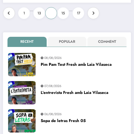
Paginació
…
…
1
13
14
15
17
de
les
entrades
RECENT
POPULAR
COMMENT
08/08/2026
Pim Pam Test Fresh amb Laia Vilaseca
07/08/2026
L’entrevista Fresh amb Laia Vilaseca
06/08/2026
Sopa de letras Fresh 05