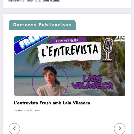
Tornarem al setembre.
Bon estiu!!!
Darreres Publicacions
entrevista Fresh amb Laia Vilaseca
Sopa de 
Antonio Lozano
By Antonio 