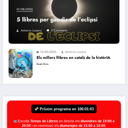
01/08/2026
5 llibres per gaudir de l’eclipsi
Antonio Lozano
0 Comments
15/05/2025
Antonio Lozano
Els millors llibres en català de la històrIA
Read More
Pròxim programa en
106:01:41
Escolta
Temps de Llibres
en directe els
divendres de 19:00 a
20:00
i en reemissió els
diumenges de 15:00 a 16:00
.