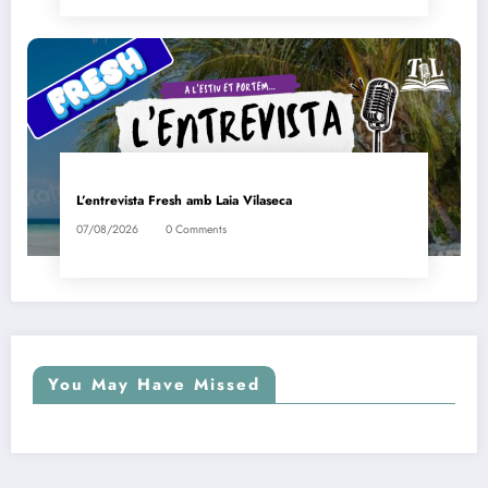
L’entrevista Fresh amb Laia Vilaseca
07/08/2026
0 Comments
You May Have Missed