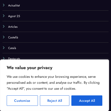
Actualitat
Agost 25
Articles
Castellà
Català
Destacats
We value your privacy
Fresh
We use cookies to enhance your browsing experience, serve
Notícies
personalised ads or content, and analyse our traffic. By clicking
"Accept All", you consent to our use of cookies.
Novetats
Customise
Reject All
Accept All
Programes