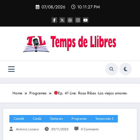
Skip
07/08/2026
10:11:28 PM
to
content
Home
Programes
Ep. 41 Live: Rosa Ribas -Los viejos amores-
Castellà
Català
Destacats
Programes
Temporada 3
Antonio Lozano
29/11/2025
0 Comments