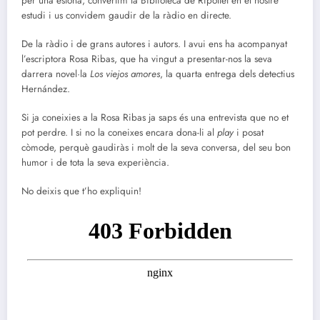
per una estona, convertim la Biblioteca de Ripollet en el nostre
estudi i us convidem gaudir de la ràdio en directe.
De la ràdio i de grans autores i autors. I avui ens ha acompanyat
l’escriptora Rosa Ribas, que ha vingut a presentar-nos la seva
darrera novel·la
Los viejos amores
, la quarta entrega dels detectius
Hernández.
Si ja coneixies a la Rosa Ribas ja saps és una entrevista que no et
pot perdre. I si no la coneixes encara dona-li al
play
i posat
còmode, perquè gaudiràs i molt de la seva conversa, del seu bon
humor i de tota la seva experiència.
No deixis que t’ho expliquin!