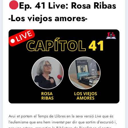
Ep. 41 Live: Rosa Ribas
-Los viejos amores-
Avui et portem el Temps de Llibres en la seva versió
Live
que és
l’eufemisme que ens hem inventat per dir que sortim d’excursió i,