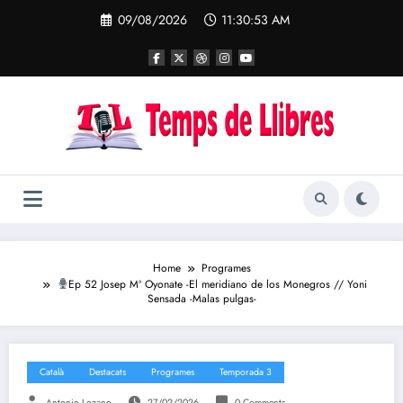
Skip
09/08/2026
11:30:53 AM
to
content
Home
Programes
Ep 52 Josep Mª Oyonate -El meridiano de los Monegros // Yoni
Sensada -Malas pulgas-
Català
Destacats
Programes
Temporada 3
Antonio Lozano
27/02/2026
0 Comments